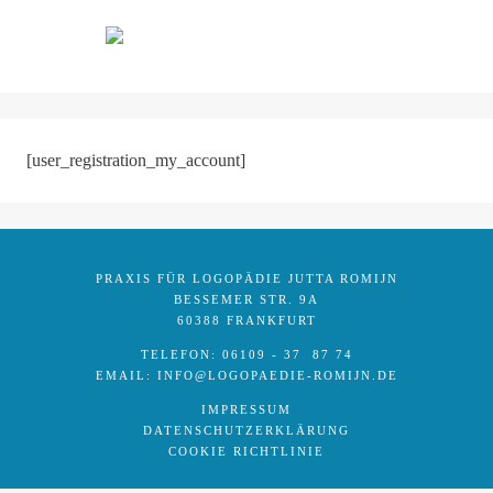
Skip
to
content
[user_registration_my_account]
PRAXIS FÜR LOGOPÄDIE JUTTA ROMIJN
BESSEMER STR. 9A
60388 FRANKFURT
TELEFON: 06109 - 37 87 74
EMAIL: INFO@LOGOPAEDIE-ROMIJN.DE
IMPRESSUM
DATENSCHUTZERKLÄRUNG
COOKIE RICHTLINIE